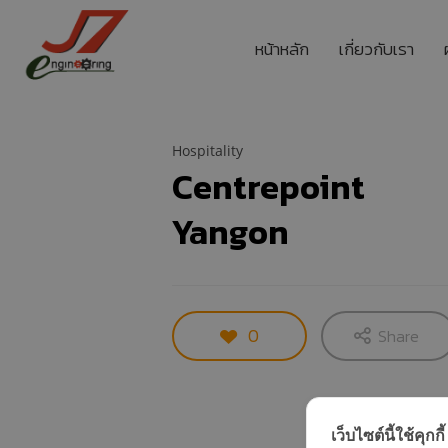
หน้าหลัก
เกี่ยวกับเรา
Hospitality
11
Centrepoint
รอบรั้ว ข่าวดึกกับ
กรกฎาคม
Yangon
เทคโนโลยีประหยัด
2017
พลังงาน
11
อีโคเทคลุยอาเซียน ชู
กรกฎาคม
0
Share
“เครื่องทำน้ำ
2017
ร้อน”แบรนด์ไทย
11
เว็บไซต์นี้ใช้คุกกี้