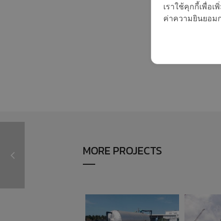
COP ทั่วไป ต่างจาก
กรกฎาคม
เราใช้คุกกี้เพื่
COP FOR TAPPING
2017
ค่าความยินยอมการ
(COPT) อย่างไร
23
ยินดีต้อนรับผู้บริหาร
พฤษภาคม
ใหม่ภูมิภาคเอเชีย
2017
แปซิฟิก บริษัท
RHEEM
MANUFACTURING
MORE PROJECTS