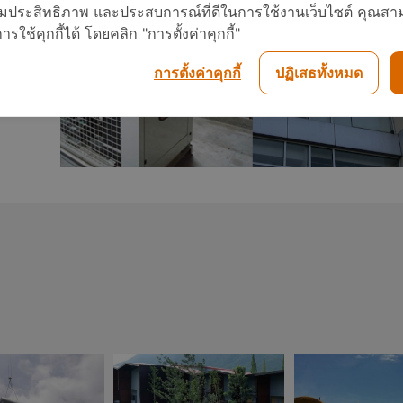
คนไทยได้ประโยชน์
กรกฎาคม
พฤษภาคม
อเพิ่มประสิทธิภาพ และประสบการณ์ที่ดีในการใช้งานเว็บไซต์ คุณสาม
อะไรกับโครงการ
2017
2017
ใช้คุกกี้ได้ โดยคลิก "การตั้งค่าคุกกี้"
TIEB
การตั้งค่าคุกกี้
ปฏิเสธทั้งหมด
23
23
ทีมงานวารสารรักษ์
พฤษภาคม
พฤษภาคม
พลังงาน กระทรวง
2017
2017
พลังงาน สัมภาษณ์ผู้
บริหาร J-7
ENGINEERING