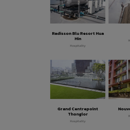
Radisson Blu Resort Hua
Hin
H
Hospitality
Grand Centrepoint
Nouvo
Thonglor
H
Hospitality