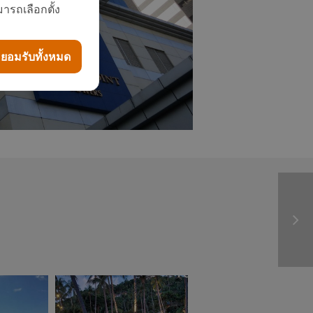
“อีโคเทค” ขึ้นแท่นผู้นำ
ารถเลือกตั้ง
เครื่องทำน้ำร้อนฮีทปั้ม
ก.พลังงานรับรอง
นวัตกรรม
ยอมรับทั้งหมด
พบนวัตกรรมประหยัด
พลังงาน ในงาน
ASEAN
SUSTAINABLE
ENERGY WEEK 2017