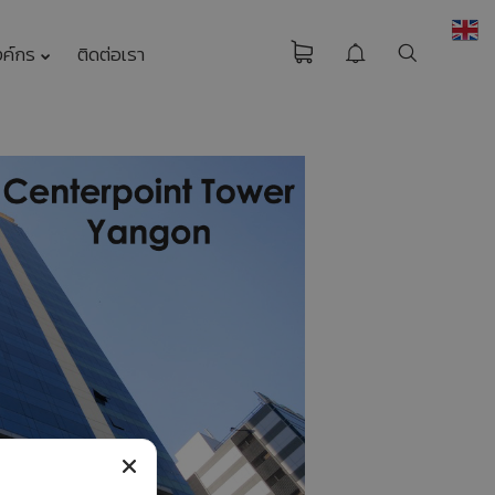
งค์กร
ติดต่อเรา
HEAT PUMP
นวัตกรรมรักษ์โลก
มาตรฐาน EN255-3
คืออะไร