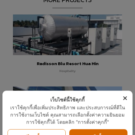
“เครื่องทำน้ำ
แวดล้อมแพง
อะไร
ร้อน”แบรนด์
จริงหรือ
11
11
23
ไทย
กรกฎาคม
กรกฎาคม
พฤษภาคม
2017
2017
2017
COP ทั่วไป
คนไทยได้
“อีโคเทค” ขึ้น
ต่างจาก COP
ประโยชน์
แท่นผู้นำ
FOR
อะไรกับ
เครื่องทำน้ำ
TAPPING
โครงการ
ร้อนฮีทปั้ม
23
23
23
(COPT)
TIEB
ก.พลังงาน
อย่างไร
รับรอง
พฤษภาคม
พฤษภาคม
พฤษภาคม
Radisson Blu Resort Hua Hin
นวัตกรรม
2017
2017
2017
ยินดีต้อนรับผู้
ทีมงานวารสาร
พบนวัตกรรม
Hospitality
บริหารใหม่ภูมิภาค
รักษ์พลังงาน
ประหยัด
เอเชียแปซิฟิก บริษัท
กระทรวง
พลังงาน ในงาน
RHEEM
พลังงาน
ASEAN
MANUFACTURING
สัมภาษณ์ผู้
SUSTAINABLE
บริหาร J-7
ENERGY
เว็บไซต์นี้ใช้คุกกี้
ENGINEERING
WEEK 2017
เราใช้คุกกี้เพื่อเพิ่มประสิทธิภาพ และประสบการณ์ที่ดีใน
การใช้งานเว็บไซต์ คุณสามารถเลือกตั้งค่าความยินยอม
การใช้คุกกี้ได้ โดยคลิก "การตั้งค่าคุกกี้"