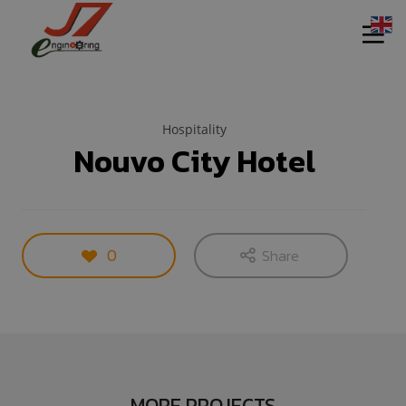
Hospitality
Nouvo City Hotel
11
11
11
กรกฎาคม
กรกฎาคม
กรกฎาคม
0
Share
2017
2017
2017
รอบรั้ว ข่าว
รักษ์โลกกับ
HEAT PUMP
ดึกกับ
ฉลากเบอร์ 5
นวัตกรรม
เทคโนโลยี
รักษ์โลก
ประหยัด
11
11
11
พลังงาน
กรกฎาคม
กรกฎาคม
กรกฎาคม
2017
2017
2017
อีโคเทคลุย
นวัตกรรม
มาตรฐาน
MORE PROJECTS
อาเซียน ชู
เพื่อสิ่ง
EN255-3 คือ