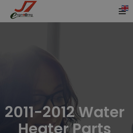
11
11
11
กรกฎาคม
กรกฎาคม
กรกฎาคม
2017
2017
2017
รอบรั้ว ข่าว
รักษ์โลกกับ
HEAT PUMP
ดึกกับ
ฉลากเบอร์ 5
นวัตกรรม
เทคโนโลยี
รักษ์โลก
2011-2012 Water 
ประหยัด
11
11
11
พลังงาน
กรกฎาคม
กรกฎาคม
กรกฎาคม
Heater Parts 
2017
2017
2017
อีโคเทคลุย
นวัตกรรม
มาตรฐาน
อาเซียน ชู
เพื่อสิ่ง
EN255-3 คือ