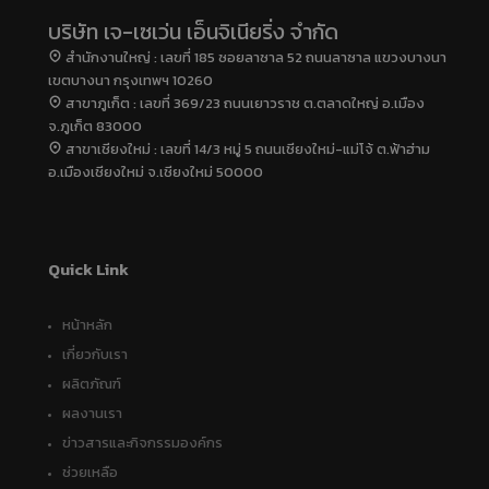
บริษัท เจ-เซเว่น เอ็นจิเนียริ่ง จำกัด
สำนักงานใหญ่ : เลขที่ 185 ซอยลาซาล 52 ถนนลาซาล แขวงบางนา
เขตบางนา กรุงเทพฯ 10260
สาขาภูเก็ต : เลขที่ 369/23 ถนนเยาวราช ต.ตลาดใหญ่ อ.เมือง
จ.ภูเก็ต 83000
สาขาเชียงใหม่ : เลขที่ 14/3 หมู่ 5 ถนนเชียงใหม่-แม่โจ้ ต.ฟ้าฮ่าม
อ.เมืองเชียงใหม่ จ.เชียงใหม่ 50000
Quick Link
หน้าหลัก
เกี่ยวกับเรา
ผลิตภัณฑ์
ผลงานเรา
ข่าวสารและกิจกรรมองค์กร
ช่วยเหลือ