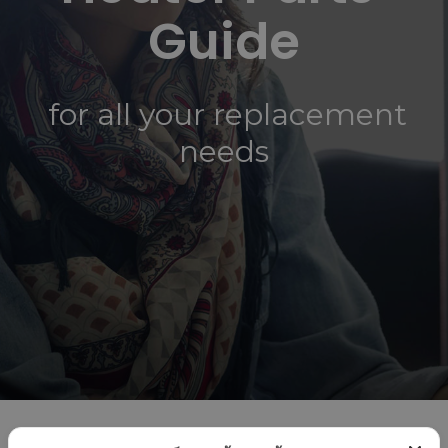
“เครื่องทำน้ำ
แวดล้อมแพง
อะไร
Guide
ร้อน”แบรนด์
จริงหรือ
11
11
23
ไทย
กรกฎาคม
กรกฎาคม
พฤษภาคม
2017
2017
2017
COP ทั่วไป
คนไทยได้
“อีโคเทค” ขึ้น
for all your replacement
ต่างจาก COP
ประโยชน์
แท่นผู้นำ
FOR
อะไรกับ
เครื่องทำน้ำ
needs
TAPPING
โครงการ
ร้อนฮีทปั้ม
23
23
23
(COPT)
TIEB
ก.พลังงาน
อย่างไร
รับรอง
พฤษภาคม
พฤษภาคม
พฤษภาคม
นวัตกรรม
2017
2017
2017
ยินดีต้อนรับผู้
ทีมงานวารสาร
พบนวัตกรรม
บริหารใหม่ภูมิภาค
รักษ์พลังงาน
ประหยัด
เอเชียแปซิฟิก บริษัท
กระทรวง
พลังงาน ในงาน
RHEEM
พลังงาน
ASEAN
MANUFACTURING
สัมภาษณ์ผู้
SUSTAINABLE
บริหาร J-7
ENERGY
ENGINEERING
WEEK 2017