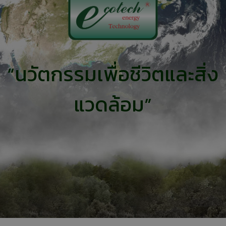
“เครื่องทำน้ำ
แวดล้อมแพง
อะไร
ร้อน”แบรนด์
จริงหรือ
11
11
23
ไทย
กรกฎาคม
กรกฎาคม
พฤษภาคม
2017
2017
2017
COP ทั่วไป
คนไทยได้
“อีโคเทค” ขึ้น
ต่างจาก COP
ประโยชน์
แท่นผู้นำ
“นวัตกรรมเพื่อชีวิตและสิ่ง
FOR
อะไรกับ
เครื่องทำน้ำ
TAPPING
โครงการ
ร้อนฮีทปั้ม
23
23
23
(COPT)
TIEB
ก.พลังงาน
แวดล้อม”
อย่างไร
รับรอง
พฤษภาคม
พฤษภาคม
พฤษภาคม
นวัตกรรม
2017
2017
2017
ยินดีต้อนรับผู้
ทีมงานวารสาร
พบนวัตกรรม
บริหารใหม่ภูมิภาค
รักษ์พลังงาน
ประหยัด
เอเชียแปซิฟิก บริษัท
กระทรวง
พลังงาน ในงาน
RHEEM
พลังงาน
ASEAN
MANUFACTURING
สัมภาษณ์ผู้
SUSTAINABLE
บริหาร J-7
ENERGY
ENGINEERING
WEEK 2017