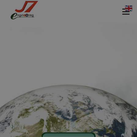
11
11
11
กรกฎาคม
กรกฎาคม
กรกฎาคม
2017
2017
2017
รอบรั้ว ข่าว
รักษ์โลกกับ
HEAT PUMP
ดึกกับ
ฉลากเบอร์ 5
นวัตกรรม
เทคโนโลยี
รักษ์โลก
ประหยัด
11
11
11
พลังงาน
กรกฎาคม
กรกฎาคม
กรกฎาคม
2017
2017
2017
อีโคเทคลุย
นวัตกรรม
มาตรฐาน
อาเซียน ชู
เพื่อสิ่ง
EN255-3 คือ