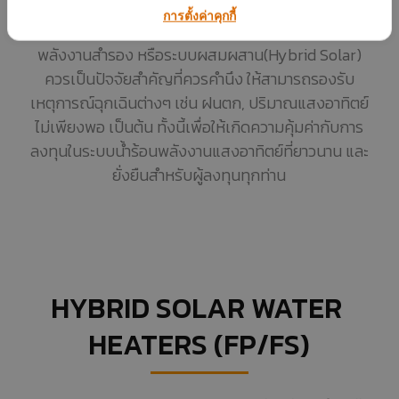
สำรอง ทั้งนี้เนื่องจากพลังงาน แสงอาทิตย์ในบ้านเรา ไม่
การตั้งค่าคุกกี้
สามารถให้พลังงานได้ตลอดทั้งวัน ดังนั้นการออกแบบ
พลังงานสำรอง หรือระบบผสมผสาน(Hybrid Solar)
ควรเป็นปัจจัยสำคัญที่ควรคำนึง ให้สามารถรองรับ
เหตุการณ์ฉุกเฉินต่างๆ เช่น ฝนตก, ปริมาณแสงอาทิตย์
ไม่เพียงพอ เป็นต้น ทั้งนี้เพื่อให้เกิดความคุ้มค่ากับการ
ลงทุนในระบบน้ำร้อนพลังงานแสงอาทิตย์ที่ยาวนาน และ
ยั่งยืนสำหรับผู้ลงทุนทุกท่าน
HYBRID SOLAR WATER 
HEATERS (FP/FS)