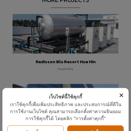
“เครื่องทำน้ำ
แวดล้อมแพง
อะไร
ร้อน”แบรนด์
จริงหรือ
11
11
23
ไทย
กรกฎาคม
กรกฎาคม
พฤษภาคม
2017
2017
2017
COP ทั่วไป
คนไทยได้
“อีโคเทค” ขึ้น
ต่างจาก COP
ประโยชน์
แท่นผู้นำ
FOR
อะไรกับ
เครื่องทำน้ำ
TAPPING
โครงการ
ร้อนฮีทปั้ม
23
23
23
(COPT)
TIEB
ก.พลังงาน
อย่างไร
รับรอง
พฤษภาคม
พฤษภาคม
พฤษภาคม
Radisson Blu Resort Hua Hin
นวัตกรรม
2017
2017
2017
ยินดีต้อนรับผู้
ทีมงานวารสาร
พบนวัตกรรม
Hospitality
บริหารใหม่ภูมิภาค
รักษ์พลังงาน
ประหยัด
เอเชียแปซิฟิก บริษัท
กระทรวง
พลังงาน ในงาน
RHEEM
พลังงาน
ASEAN
MANUFACTURING
สัมภาษณ์ผู้
SUSTAINABLE
บริหาร J-7
ENERGY
เว็บไซต์นี้ใช้คุกกี้
ENGINEERING
WEEK 2017
เราใช้คุกกี้เพื่อเพิ่มประสิทธิภาพ และประสบการณ์ที่ดีใน
การใช้งานเว็บไซต์ คุณสามารถเลือกตั้งค่าความยินยอม
การใช้คุกกี้ได้ โดยคลิก "การตั้งค่าคุกกี้"