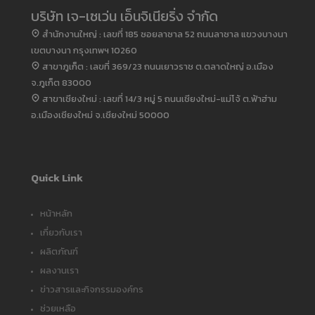
บริษัท เจ-เซเว่น เอ็นจิเนียริ่ง จำกัด
สำนักงานใหญ่ : เลขที่ 185 ซอยลาซาล 52 ถนนลาซาล แขวงบางนา
เขตบางนา กรุงเทพฯ 10260
สาขาภูเก็ต : เลขที่ 369/23 ถนนเยาวราช ต.ตลาดใหญ่ อ.เมือง
จ.ภูเก็ต 83000
สาขาเชียงใหม่ : เลขที่ 14/3 หมู่ 5 ถนนเชียงใหม่-แม่โจ้ ต.ฟ้าฮ่าม
อ.เมืองเชียงใหม่ จ.เชียงใหม่ 50000
Quick Link
หน้าหลัก
เกี่ยวกับเรา
ผลิตภัณฑ์
ผลงานเรา
ข่าวสารและกิจกรรมองค์กร
ช่วยเหลือ