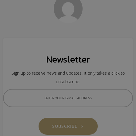
11
HEAT PUMP นวัตกรรมรักษ์
กรกฎาคม
โลก
2017
11
Newsletter
อีโคเทคลุยอาเซียน ชู “เครื่อง
กรกฎาคม
ทำน้ำร้อน”แบรนด์ไทย
2017
Sign up to receive news and updates. It only takes a click to
unsubscribe.
11
นวัตกรรมเพื่อสิ่งแวดล้อม
กรกฎาคม
แพงจริงหรือ
2017
11
SUBSCRIBE
มาตรฐาน EN255-3 คืออะไร
กรกฎาคม