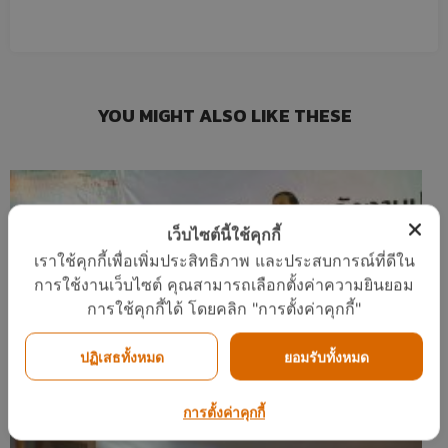
2017
11
YOU MIGHT ALSO LIKE THESE
COP ทั่วไป ต่างจาก COP FOR
กรกฎาคม
TAPPING (COPT) อย่างไร
2017
11
เว็บไซต์นี้ใช้คุกกี้
คนไทยได้ประโยชน์อะไรกับ
กรกฎาคม
โครงการ TIEB
เราใช้คุกกี้เพื่อเพิ่มประสิทธิภาพ และประสบการณ์ที่ดีใน
2017
การใช้งานเว็บไซต์ คุณสามารถเลือกตั้งค่าความยินยอม
การใช้คุกกี้ได้ โดยคลิก "การตั้งค่าคุกกี้"
23
“อีโคเทค” ขึ้นแท่นผู้นำเครื่องทำน้ำร้อนฮีทปั้...
ปฏิเสธทั้งหมด
ยอมรับทั้งหมด
“อีโคเทค” ขึ้นแท่นผู้นำเครื่อง
พฤษภาคม
ทำน้ำร้อนฮีทปั้ม ก.พลังงาน
News
2017
รับรองนวัตกรรม
การตั้งค่าคุกกี้