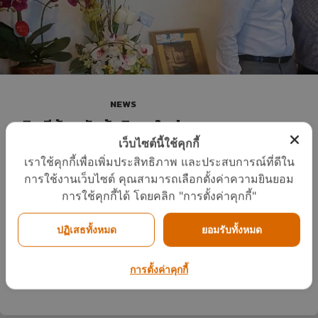
NEWS
ยินดีต้อนรับผู้บริหารใหม่
เว็บไซต์นี้ใช้คุกกี้
ภูมิภาคเอเชียแปซิฟิก
เราใช้คุกกี้เพื่อเพิ่มประสิทธิภาพ และประสบการณ์ที่ดีใน
บริษัท RHEEM
การใช้งานเว็บไซต์ คุณสามารถเลือกตั้งค่าความยินยอม
MANUFACTURING
การใช้คุกกี้ได้ โดยคลิก "การตั้งค่าคุกกี้"
By
admin
on
พฤษภาคม 23, 2017
-
News
ปฏิเสธทั้งหมด
ยอมรับทั้งหมด
Mr. Stefan Ehrnborg เดินทางเยี่ยมชมบริษัท เมื่อวันที่ 20.02.2017
การตั้งค่าคุกกี้