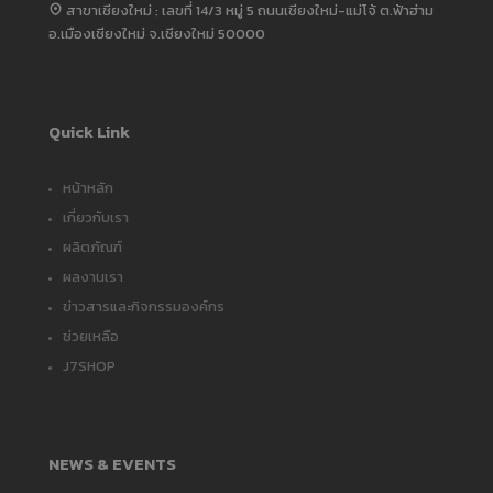
สาขาเชียงใหม่ : เลขที่ 14/3 หมู่ 5 ถนนเชียงใหม่-แม่โจ้ ต.ฟ้าฮ่าม
อ.เมืองเชียงใหม่ จ.เชียงใหม่ 50000
Quick Link
หน้าหลัก
เกี่ยวกับเรา
ผลิตภัณฑ์
ผลงานเรา
ข่าวสารและกิจกรรมองค์กร
ช่วยเหลือ
J7SHOP
NEWS & EVENTS