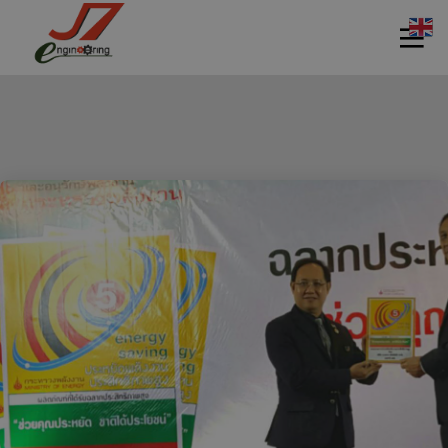
11
11
11
กรกฎาคม
กรกฎาคม
กรกฎาคม
2017
2017
2017
รอบรั้ว ข่าว
รักษ์โลกกับ
HEAT PUMP
ดึกกับ
ฉลากเบอร์ 5
นวัตกรรม
เทคโนโลยี
รักษ์โลก
ประหยัด
11
11
11
พลังงาน
กรกฎาคม
กรกฎาคม
กรกฎาคม
2017
2017
2017
อีโคเทคลุย
นวัตกรรม
มาตรฐาน
อาเซียน ชู
เพื่อสิ่ง
EN255-3 คือ