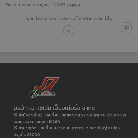
By
admin
on
กรกฎาคม 11, 2017
-
News
ระบบน้ำร้อนประหยัดพลังงาน โรงพยาบาลปากน้ำโพ
บริษัท เจ-เซเว่น เอ็นจิเนียริ่ง จำกัด
สำนักงานใหญ่ : เลขที่ 185 ซอยลาซาล 52 ถนนลาซาล แขวงบางนา
เขตบางนา กรุงเทพฯ 10260
สาขาภูเก็ต : เลขที่ 369/23 ถนนเยาวราช ต.ตลาดใหญ่ อ.เมือง
จ.ภูเก็ต 83000