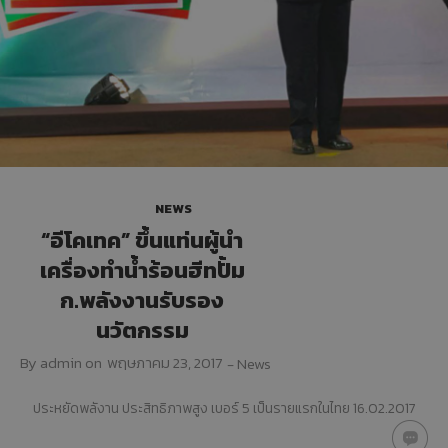
“เครื่องทำน้ำ
แวดล้อมแพง
อะไร
ร้อน”แบรนด์
จริงหรือ
11
11
23
ไทย
กรกฎาคม
กรกฎาคม
พฤษภาคม
2017
2017
2017
COP ทั่วไป
คนไทยได้
“อีโคเทค” ขึ้น
ต่างจาก COP
ประโยชน์
แท่นผู้นำ
FOR
อะไรกับ
เครื่องทำน้ำ
TAPPING
โครงการ
ร้อนฮีทปั้ม
23
23
23
(COPT)
TIEB
ก.พลังงาน
อย่างไร
รับรอง
พฤษภาคม
พฤษภาคม
พฤษภาคม
NEWS
นวัตกรรม
2017
2017
2017
ยินดีต้อนรับผู้
ทีมงานวารสาร
พบนวัตกรรม
“อีโคเทค” ขึ้นแท่นผู้นำ
บริหารใหม่ภูมิภาค
รักษ์พลังงาน
ประหยัด
เอเชียแปซิฟิก บริษัท
กระทรวง
พลังงาน ในงาน
เครื่องทำน้ำร้อนฮีทปั้ม
RHEEM
พลังงาน
ASEAN
ก.พลังงานรับรอง
MANUFACTURING
สัมภาษณ์ผู้
SUSTAINABLE
บริหาร J-7
ENERGY
นวัตกรรม
ENGINEERING
WEEK 2017
By
admin
on
พฤษภาคม 23, 2017
-
News
ประหยัดพลังาน ประสิทธิภาพสูง เบอร์ 5 เป็นรายแรกในไทย 16.02.2017