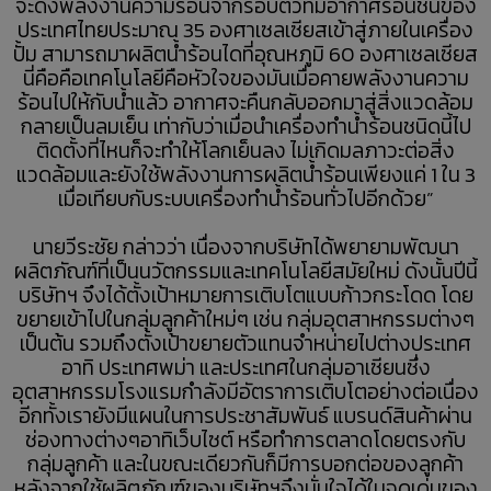
จะดึงพลังงานความร้อนจากรอบตัวที่มีอากาศร้อนชื้นของ
ประเทศไทยประมาณ 35 องศาเซลเซียสเข้าสู่ภายในเครื่อง
ปั้ม สามารถมาผลิตน้ำร้อนไดที่อุณหภูมิ 60 องศาเซลเซียส
นี่คือคือเทคโนโลยีคือหัวใจของมันเมื่อคายพลังงานความ
ร้อนไปให้กับน้ำแล้ว อากาศจะคืนกลับออกมาสู่สิ่งแวดล้อม
กลายเป็นลมเย็น เท่ากับว่าเมื่อนำเครื่องทำน้ำร้อนชนิดนี้ไป
ติดตั้งที่ไหนก็จะทำให้โลกเย็นลง ไม่เกิดมลภาวะต่อสิ่ง
แวดล้อมและยังใช้พลังงานการผลิตน้ำร้อนเพียงแค่ 1 ใน 3
เมื่อเทียบกับระบบเครื่องทำน้ำร้อนทั่วไปอีกด้วย”
นายวีระชัย กล่าวว่า เนื่องจากบริษัทได้พยายามพัฒนา
ผลิตภัณฑ์ที่เป็นนวัตกรรมและเทคโนโลยีสมัยใหม่ ดังนั้นปีนี้
บริษัทฯ จึงได้ตั้งเป้าหมายการเติบโตแบบก้าวกระโดด โดย
ขยายเข้าไปในกลุ่มลูกค้าใหม่ๆ เช่น กลุ่มอุตสาหกรรมต่างๆ
เป็นต้น รวมถึงตั้งเป้าขยายตัวแทนจำหน่ายไปต่างประเทศ
อาทิ ประเทศพม่า และประเทศในกลุ่มอาเซียนซึ่ง
อุตสาหกรรมโรงแรมกำลังมีอัตราการเติบโตอย่างต่อเนื่อง
อีกทั้งเรายังมีแผนในการประชาสัมพันธ์ แบรนด์สินค้าผ่าน
ช่องทางต่างๆอาทิเว็บไซต์ หรือทำการตลาดโดยตรงกับ
กลุ่มลูกค้า และในขณะเดียวกันก็มีการบอกต่อของลูกค้า
หลังจากใช้ผลิตภัณฑ์ของบริษัทฯจึงมั่นใจได้ในจุดเด่นของ