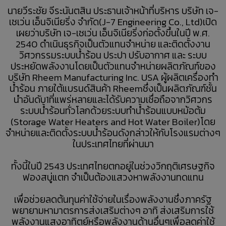
23
นายวีระชัย จีระนันตสิน ประธานเจ้าหน้าที่บริหาร บริษัท เจ-
เซเว่น เอ็นจิเนียริ่ง จำกัด(J-7 Engineering Co., Ltd)เปิด
ยินดีต้อนรับผู้บริหารใหม่
พฤษภาคม
เผยว่าบริษัท เจ-เซเว่น เอ็นจิเนียริ่งก่อตั้งขึ้นในปี พ.ศ.
ภูมิภาคเอเชียแปซิฟิก บริษัท
2017
RHEEM MANUFACTURING
2540 ดำเนินธุรกิจเป็นตัวแทนจำหน่าย และติดตั้งงาน
วิศวกรรมระบบน้ำร้อน ประปา ปรับอากาศ และ ระบบ
ประหยัดพลังงานโดยเป็นตัวแทนจำหน่ายผลิตภัณฑ์ของ
23
บริษัท Rheem Manufacturing Inc. USA ผู้ผลิตเครื่องทำ
ทีมงานวารสารรักษ์พลังงาน
น้ำร้อน ภายใต้แบรนด์สินค้า Rheemซึ่งเป็นผลิตภัณฑ์ชั้น
พฤษภาคม
กระทรวงพลังงาน สัมภาษณ์ผู้
นำอันดับ1ที่แพร่หลายและได้รับความเชื่อถือจากวิศวกร
2017
บริหาร J-7 ENGINEERING
ระบบน้ำร้อนทั่วโลกด้วยระบบทำน้ำร้อนแบบหม้อต้ม
(Storage Water Heaters and Hot Water Boiler)โดย
จำหน่ายและติดตั้งระบบน้ำร้อนดังกล่าวให้กับโรงแรมต่างๆ
23
ในประเทศไทยที่ผ่านมา
พบนวัตกรรมประหยัด
พฤษภาคม
พลังงาน ในงาน ASEAN
2017
ทั้งนี้ในปี 2543 ประเทศไทยตกอยู่ในช่วงวิกฤติเศรษฐกิจ
SUSTAINABLE ENERGY
ฟองสบู่แตก จำเป็นต้องแสวงหาพลังงานทดแทน
WEEK 2017
เพื่อช่วยลดต้นทุนค่าใช้จ่ายในเรื่องพลังงานซึ่งภาครัฐ
พยายามหามาตรการส่งเสริมต่างๆ อาทิ ส่งเสริมการใช้
พลังงานแสงอาทิตย์หรือพลังงานด้านอื่นๆเพื่อลดค่าใช้