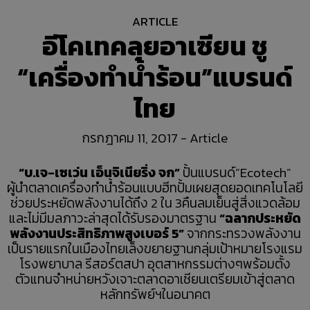
2017
ARTICLE
อีโคเทคลุยอาเซียน ชู
11
“เครื่องทำน้ำร้อน”แบรนด์
COP ทั่วไป ต่างจาก COP FOR
กรกฎาคม
TAPPING (COPT) อย่างไร
ไทย
2017
กรกฎาคม 11, 2017
-
Article
11
คนไทยได้ประโยชน์อะไรกับ
“บ.เจ-เซเว่น เอ็นจิเนียริ่ง จก”
ปั้นแบรนด์”Ecotech”
กรกฎาคม
โครงการ TIEB
ผู้นำตลาดเครื่องทำน้ำร้อนแบบฮีทปั้มเผยสุดยอดเทคโนโลยี
2017
ช่วยประหยัดพลังงานได้ถึง 2 ใน 3คืนลมเย็นสู่สิ่งแวดล้อม
และไม่มีมลภาวะล่าสุดได้รับรองมาตรฐาน
“ฉลากประหยัด
พลังงานประสิทธิภาพสูงเบอร์ 5”
จากกระทรวงพลังงาน
23
เป็นรายแรกในเมืองไทยเล็งขยายฐานกลุ่มเป้าหมายโรงแรม
“อีโคเทค” ขึ้นแท่นผู้นำเครื่อง
พฤษภาคม
โรงพยาบาล รีสอร์ตสปา อุตสาหกรรมต่างๆพร้อมตั้ง
ทำน้ำร้อนฮีทปั้ม ก.พลังงาน
2017
ตัวแทนจำหน่ายหวังเจาะตลาดอาเซียนเตรียมเข้าสู่ตลาด
รับรองนวัตกรรม
หลักทรัพย์ฯในอนาคต