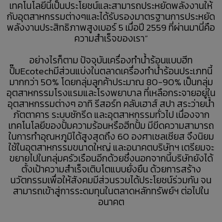
เทคโนโลยีนี้เป็นประโยชน์และสามารถประหยัดพลังงานให้
กับอุตสาหกรรมต่างๆและได้รับรองมาตรฐานการประหยัด
พลังงานประสิทธิภาพสูงเบอร์ 5 เมื่อปี 2559 ที่ผ่านมานี่คือ
ความสำเร็จของเรา”
อย่างไรก็ตาม ปัจจุบันเครื่องทำน้ำร้อนแบบฮีท
ปั๊มEcotechมีส่วนแบ่งในตลาดเครื่องทำน้ำร้อนประเภทนี้
มากกว่า 50% โดยกลุ่มลูกค้าประมาณ 80-90% เป็นกลุ่ม
อุตสาหกรรมโรงแรมและโรงพยาบาล ที่เหลือกระจายอยู่ใน
อุตสาหกรรมต่างๆ อาทิ รีสอร์ท คลับเฮาส์ สปา สระว่ายน้ำ
ภัตตาคาร ระบบซักรีด และอุตสาหกรรมทั่วไป เนื่องจาก
เทคโนโลยีของปั้มความร้อนหรือฮีทปั้ม มีขีดความสามารถ
ในการทำอุณหภูมิได้สูงสุดถึง 60 องศาเซลเซียส จึงนิยม
ใช้ในอุตสาหกรรมขนาดใหญ่ และอนาคตบริษัทฯ เตรียมจะ
ขยายไปในกลุ่มครัวเรือนอีกด้วยซึ่งนอกจากนี้บริษัทยังได้
ตั้งเป้าความสำเร็จเติบโตแบบยั่งยืน ด้วยการสร้าง
นวัตกรรมเพื่อให้สังคมมีส่วนรวมได้ประโยชน์ร่วมกัน จน
สามารถเข้าสู่การระดมทุนในตลาดหลักทรัพย์ฯ ต่อไปใน
อนาคต