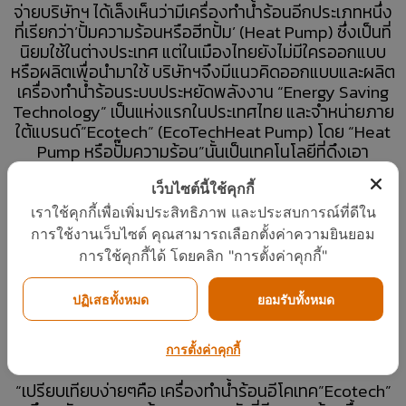
จ่ายบริษัทฯ ได้เล็งเห็นว่ามีเครื่องทำน้ำร้อนอีกประเภทหนึ่ง
ที่เรียกว่า’ปั้มความร้อนหรือฮีทปั้ม’ (Heat Pump) ซึ่งเป็นที่
นิยมใช้ในต่างประเทศ แต่ในเมืองไทยยังไม่มีใครออกแบบ
หรือผลิตเพื่อนำมาใช้ บริษัทฯจึงมีแนวคิดออกแบบและผลิต
เครื่องทำน้ำร้อนระบบประหยัดพลังงาน “Energy Saving
Technology” เป็นแห่งแรกในประเทศไทย และจำหน่ายภาย
ใต้แบรนด์”Ecotech” (EcoTechHeat Pump) โดย “Heat
Pump หรือปั๊มความร้อน”นั้นเป็นเทคโนโลยีที่ดึงเอา
พลังงานความร้อนจากสิ่งแวดล้อมคืออากาศรอบตัวเรา
เรียกว่าRenewable Energy ซึ่งเป็นพลังงานที่ฟรีเหมือน
เว็บไซต์นี้ใช้คุกกี้
พลังงานแสงอาทิตย์ด้วยการนำพลังงานความร้อนของ
เราใช้คุกกี้เพื่อเพิ่มประสิทธิภาพ และประสบการณ์ที่ดีใน
อากาศมาใช้ประโยชน์เพื่อให้เป็นแหล่งพลังงานป้อนให้
การใช้งานเว็บไซต์ คุณสามารถเลือกตั้งค่าความยินยอม
กับHeat Pump เมื่อเรานำเอาความร้อนจากอากาศมาใช้
การใช้คุกกี้ได้ โดยคลิก "การตั้งค่าคุกกี้"
ผลพลอยได้ของระบบปั๊มความร้อนคือการคืนลมเย็นสูสิ่ง
แวดล้อมทำให้บรรยากาศเย็นลง และไม่มีมลภาวะCO2 ปลด
ปฏิเสธทั้งหมด
ยอมรับทั้งหมด
ปล่อยออกมา ตลอดจนช่วยประหยัดพลังงานและลดต้นทุน
การผลิตน้ำร้อนได้มากกว่า 70%เมื่อเทียบกับเครื่องทำน้ำ
ร้อนไฟฟ้าทั่วไป
การตั้งค่าคุกกี้
“เปรียบเทียบง่ายๆคือ เครื่องทำน้ำร้อนอีโคเทค”Ecotech”