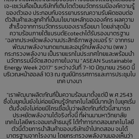
เจ-เซเว่นคือเป็นบริษัทที่เติบโตด้วยนวัตกรรมมีองค์ความรู้
ของตัวเอง ประกอบกับจรรยาบรรณความรับผิดชอบต่อ
ตัวสินค้าและลูกค้าที่เป็นนโยบายหลักขององค์กร ผลความ
สำเร็จจากการนวัตกรรมของเราเรื่อยมา โดยล่าสุดปั้ม
ความร้อนภายใต้แบรนด์Ecotechได้รับรองมาตรฐาน
“ฉลากประหยัดพลังงานประสิทธิภาพสูงเบอร์ 5” จากกรม
พัฒนาพลังงานทดแทนและอนุรักษ์พลังงาน (พพ.)
กระทรวงพลังงาน เป็นรายแรกในประเทศไทยและพร้อมนำ
นวัตกรรมนี้จัดแสดงภายในงาน “ASEAN Sustainable
Energy Week 2017” ระหว่างวันที่ 7-10 มิถุนายน 2560 นี้
บริเวณหน้าฮอลล์ 103 ณ ศูนย์นิทรรศการและการประชุมไบ
เทค บางนา
“เราพัฒนาผลิตภัณฑ์ปั้มความร้อนมาตั้งแต่ปี พ.ศ.2543
ซึ่งในยุคนั้นยังไม่ค่อยมีคนรู้จักเทคโนโลยีนี้มากนัก ในยุคเริ่ม
ต้นจึงยังไม่ค่อยมีใครเชื่อมั่นว่าผลิตภัณฑ์ตัวนี้สามารถ
ประหยัดพลังงานได้จริงทั้งนี้ ที่ผ่านมามหาวิทยาลัย
เทคโนโลยีพระจอมเกล้าธนบุรี ได้ทำการทดสอบเทคโนโลยี
ตัวนี้ด้วยการนำสินค้าของบริษัทเข้าไปทดสอบ จนได้
มาตรฐานจากโรงงาน โดยกระทรวงพลังงานมองเห็นว่า