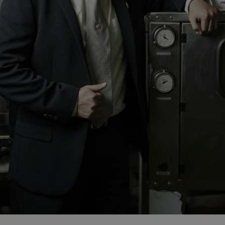
11
HEAT PUMP นวัตกรรมรักษ์
กรกฎาคม
โลก
2017
11
อีโคเทคลุยอาเซียน ชู “เครื่อง
กรกฎาคม
ทำน้ำร้อน”แบรนด์ไทย
2017
11
นวัตกรรมเพื่อสิ่งแวดล้อม
กรกฎาคม
แพงจริงหรือ
2017
11
มาตรฐาน EN255-3 คืออะไร
กรกฎาคม