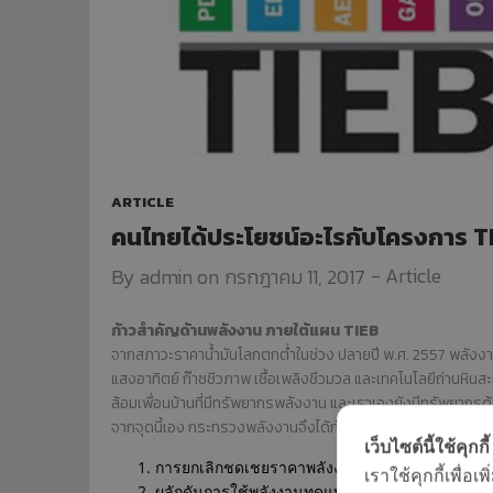
COP ทั่วไป ต่างจาก
กรกฎาคม
COP FOR TAPPING
2017
(COPT) อย่างไร
23
ยินดีต้อนรับผู้บริหาร
พฤษภาคม
ใหม่ภูมิภาคเอเชีย
2017
แปซิฟิก บริษัท
RHEEM
ARTICLE
MANUFACTURING
คนไทยได้ประโยชน์อะไรกับโครงการ T
-
Article
By
admin
on
กรกฎาคม 11, 2017
ก้าวสำคัญด้านพลังงาน ภายใต้แผน TIEB
จากสภาวะราคาน้ำมันโลกตกต่ำในช่วง ปลายปี พ.ศ. 2557 พลังงานท
แสงอาทิตย์ ก๊าซชีวภาพ เชื้อเพลิงชีวมวล และเทคโนโลยีถ่าน
ล้อมเพื่อนบ้านที่มีทรัพยากรพลังงาน และเราเองยังมีทรัพยา
จากจุดนี้เอง กระทรวงพลังงานจึงได้กำหนดกลยุทธ์ที่เป็น ก้าวส
เว็บไซต์นี้ใช้คุกกี้
การยกเลิกชดเชยราคาพลังงาน เพื่อปรับให้สะท้อนต
เราใช้คุกกี้เพื่
ผลักดันการใช้พลังงานทดแทน ส่งเสริมชีวมวลแล