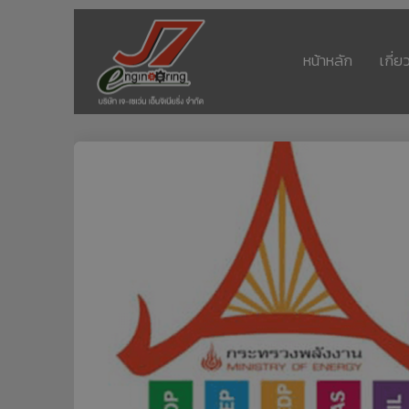
หน้าหลัก
เกี่ย
11
รอบรั้ว ข่าวดึกกับ
กรกฎาคม
เทคโนโลยีประหยัด
2017
พลังงาน
11
อีโคเทคลุยอาเซียน ชู
กรกฎาคม
“เครื่องทำน้ำ
2017
ร้อน”แบรนด์ไทย
11