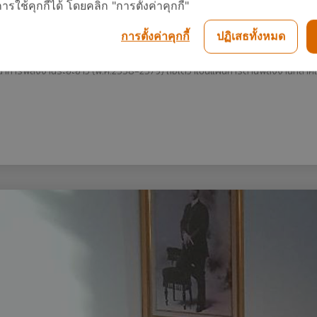
ใช้คุกกี้ได้ โดยคลิก "การตั้งค่าคุกกี้"
 เร่งสร้างสมดุลในการผลิตไฟฟ้า โดยเพิ่มการนำเทคโนโลยีถ่านหินสะอาดมาใ
พื่อลดการนำเข้าน้ำมัน อีกทั้งยังเป็นการเพิ่มมูลค่าผลผลิตการเกษตรให้กับภ
การตั้งค่าคุกกี้
ปฏิเสธทั้งหมด
ายกระตุ้นการสำรวจและผลิตปิโตรเลียมในประเทศ
าการพลังงานระยะยาว (พ.ศ.2558-2579) ถือได้ว่าเป็นแผนการด้านพลังงานที่สำค