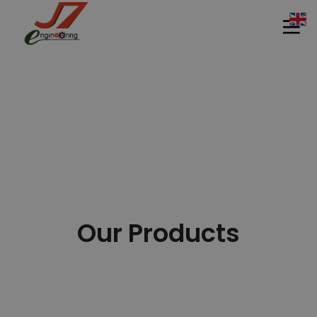
11
11
11
กรกฎาคม
กรกฎาคม
กรกฎาคม
2017
2017
2017
รอบรั้ว ข่าว
รักษ์โลกกับ
HEAT PUMP
Our Products
ดึกกับ
ฉลากเบอร์ 5
นวัตกรรม
เทคโนโลยี
รักษ์โลก
ประหยัด
11
11
11
พลังงาน
กรกฎาคม
กรกฎาคม
กรกฎาคม
2017
2017
2017
อีโคเทคลุย
นวัตกรรม
มาตรฐาน
อาเซียน ชู
เพื่อสิ่ง
EN255-3 คือ