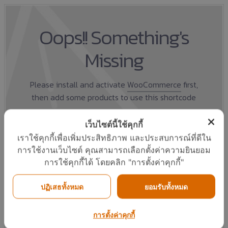
“เครื่องทำน้ำ
แวดล้อมแพง
อะไร
ร้อน”แบรนด์
จริงหรือ
11
11
23
ไทย
Oops!! Something's
กรกฎาคม
กรกฎาคม
พฤษภาคม
2017
2017
2017
Missing
COP ทั่วไป
คนไทยได้
“อีโคเทค” ขึ้น
ต่างจาก COP
ประโยชน์
แท่นผู้นำ
FOR
อะไรกับ
เครื่องทำน้ำ
TAPPING
โครงการ
ร้อนฮีทปั้ม
23
23
23
Please install and activate
WooCommerce
first,
(COPT)
TIEB
ก.พลังงาน
then add some products to use this shortcode
อย่างไร
รับรอง
พฤษภาคม
พฤษภาคม
พฤษภาคม
นวัตกรรม
2017
2017
2017
ยินดีต้อนรับผู้
ทีมงานวารสาร
พบนวัตกรรม
เว็บไซต์นี้ใช้คุกกี้
บริหารใหม่ภูมิภาค
รักษ์พลังงาน
ประหยัด
เอเชียแปซิฟิก บริษัท
กระทรวง
พลังงาน ในงาน
เราใช้คุกกี้เพื่อเพิ่มประสิทธิภาพ และประสบการณ์ที่ดีใน
RHEEM
พลังงาน
ASEAN
Oops!! Something's
การใช้งานเว็บไซต์ คุณสามารถเลือกตั้งค่าความยินยอม
MANUFACTURING
สัมภาษณ์ผู้
SUSTAINABLE
บริหาร J-7
ENERGY
การใช้คุกกี้ได้ โดยคลิก "การตั้งค่าคุกกี้"
Missing
ENGINEERING
WEEK 2017
ปฏิเสธทั้งหมด
ยอมรับทั้งหมด
Please install and activate
WooCommerce
first,
การตั้งค่าคุกกี้
then add some products to use this shortcode