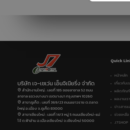
COP ทั่วไป ต่างจาก
กรกฎาคม
COP FOR TAPPING
2017
(COPT) อย่างไร
23
ยินดีต้อนรับผู้บริหาร
พฤษภาคม
ใหม่ภูมิภาคเอเชีย
2017
แปซิฟิก บริษัท
RHEEM
MANUFACTURING
Quick Lin
หน้าหลัก
บริษัท เจ-เซเว่น เอ็นจิเนียริ่ง จำกัด
เกี่ยวกับเ
สำนักงานใหญ่ : เลขที่ 185 ซอยลาซาล 52 ถนน
ผลิตภัณฑ์
ลาซาล แขวงบางนา เขตบางนา กรุงเทพฯ 10260
ผลงานเร
สาขาภูเก็ต : เลขที่ 369/23 ถนนเยาวราช ต.ตลาด
ข่าวสารแ
ใหญ่ อ.เมือง จ.ภูเก็ต 83000
สาขาเชียงใหม่ : เลขที่ 14/3 หมู่ 5 ถนนเชียงใหม่-แม่
ช่วยเหลือ
โจ้ ต.ฟ้าฮ่าม อ.เมืองเชียงใหม่ จ.เชียงใหม่ 50000
J7SHOP