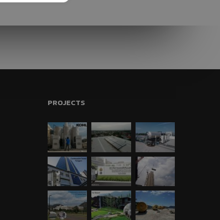
“อีโคเทค” ขึ้นแท่นผู้นำ
เครื่องทำน้ำร้อนฮีทปั้ม
ก.พลังงานรับรอง
นวัตกรรม
พบนวัตกรรมประหยัด
พลังงาน ในงาน
ASEAN
SUSTAINABLE
ENERGY WEEK 2017
PROJECTS