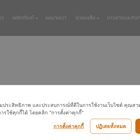
รา
ผลิตภัณฑ์
ผลงานเรา
ช่วยเหลือ
ข่าวสารและกิจ
11
11
รักษ์โลกกับฉลากเบอร์
กรกฎาคม
กรกฎาคม
5
2017
2017
11
11
นวัตกรรมเพื่อสิ่ง
กรกฎาคม
กรกฎาคม
อเพิ่มประสิทธิภาพ และประสบการณ์ที่ดีในการใช้งานเว็บไซต์ คุณสาม
แวดล้อมแพงจริงหรือ
2017
2017
ใช้คุกกี้ได้ โดยคลิก "การตั้งค่าคุกกี้"
การตั้งค่าคุกกี้
ปฏิเสธทั้งหมด
11
23