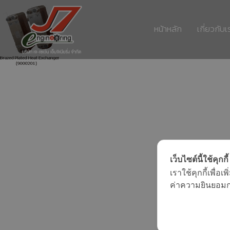
หน้าหลัก
เกี่ยวกับเ
11
รอบรั้ว ข่าวดึกกับ
กรกฎาคม
เทคโนโลยีประหยัด
2017
พลังงาน
11
เว็บไซต์นี้ใช้คุกกี้
อีโคเทคลุยอาเซียน ชู
กรกฎาคม
เราใช้คุกกี้เพื่
“เครื่องทำน้ำ
2017
ค่าความยินยอมการ
ร้อน”แบรนด์ไทย
11