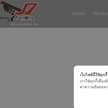
หน้าหลัก
เกี่ยวกับเ
11
รอบรั้ว ข่าวดึกกับ
กรกฎาคม
เทคโนโลยีประหยัด
2017
พลังงาน
11
เว็บไซต์นี้ใช้คุกกี้
อีโคเทคลุยอาเซียน ชู
กรกฎาคม
เราใช้คุกกี้เพื่
“เครื่องทำน้ำ
2017
ค่าความยินยอมการ
ร้อน”แบรนด์ไทย
11