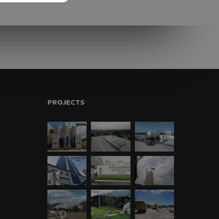
“อีโคเทค” ขึ้นแท่นผู้นำ
เครื่องทำน้ำร้อนฮีทปั้ม
ก.พลังงานรับรอง
นวัตกรรม
พบนวัตกรรมประหยัด
พลังงาน ในงาน
ASEAN
SUSTAINABLE
ENERGY WEEK 2017
PROJECTS