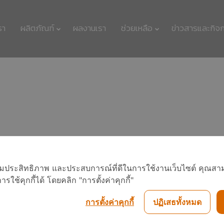
รา
ผลิตภัณฑ์
ผลงานเรา
ช่วยเหลือ
ข่าวสารและกิจ
11
11
รักษ์โลกกับฉลากเบอร์
กรกฎาคม
กรกฎาคม
5
2017
2017
11
11
นวัตกรรมเพื่อสิ่ง
กรกฎาคม
กรกฎาคม
อเพิ่มประสิทธิภาพ และประสบการณ์ที่ดีในการใช้งานเว็บไซต์ คุณสาม
แวดล้อมแพงจริงหรือ
2017
2017
ใช้คุกกี้ได้ โดยคลิก "การตั้งค่าคุกกี้"
การตั้งค่าคุกกี้
ปฏิเสธทั้งหมด
11
23