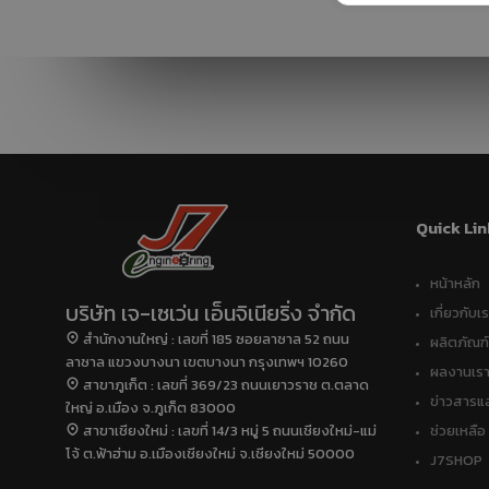
COP ทั่วไป ต่างจาก
กรกฎาคม
COP FOR TAPPING
2017
(COPT) อย่างไร
23
ยินดีต้อนรับผู้บริหาร
พฤษภาคม
ใหม่ภูมิภาคเอเชีย
2017
แปซิฟิก บริษัท
RHEEM
MANUFACTURING
Quick Lin
หน้าหลัก
บริษัท เจ-เซเว่น เอ็นจิเนียริ่ง จำกัด
เกี่ยวกับเ
สำนักงานใหญ่ : เลขที่ 185 ซอยลาซาล 52 ถนน
ผลิตภัณฑ์
ลาซาล แขวงบางนา เขตบางนา กรุงเทพฯ 10260
ผลงานเร
สาขาภูเก็ต : เลขที่ 369/23 ถนนเยาวราช ต.ตลาด
ข่าวสารแ
ใหญ่ อ.เมือง จ.ภูเก็ต 83000
สาขาเชียงใหม่ : เลขที่ 14/3 หมู่ 5 ถนนเชียงใหม่-แม่
ช่วยเหลือ
โจ้ ต.ฟ้าฮ่าม อ.เมืองเชียงใหม่ จ.เชียงใหม่ 50000
J7SHOP