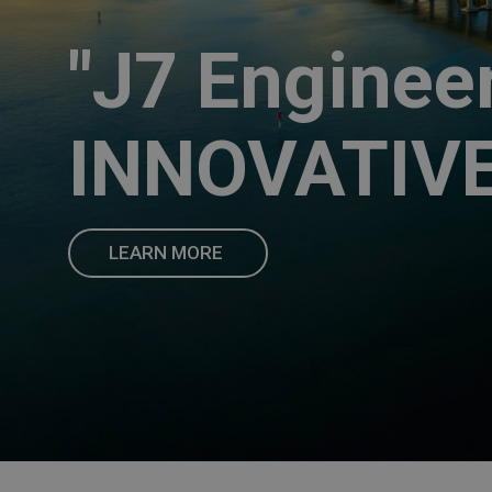
COP ทั่วไป ต่างจาก
กรกฎาคม
COP FOR TAPPING
2017
(COPT) อย่างไร
"J7 Enginee
23
INNOVATIV
ยินดีต้อนรับผู้บริหาร
พฤษภาคม
ใหม่ภูมิภาคเอเชีย
2017
แปซิฟิก บริษัท
RHEEM
MANUFACTURING
LEARN MORE