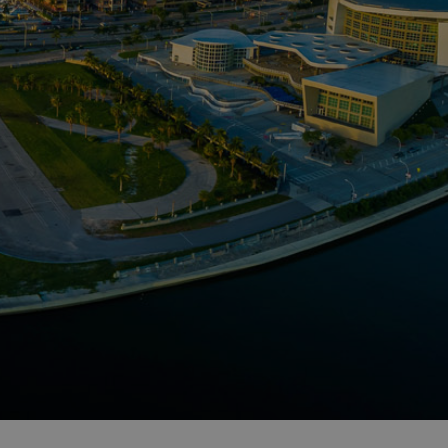
“อีโคเทค” ขึ้นแท่นผู้นำ
เครื่องทำน้ำร้อนฮีทปั้ม
ก.พลังงานรับรอง
นวัตกรรม
พบนวัตกรรมประหยัด
พลังงาน ในงาน
ASEAN
SUSTAINABLE
ENERGY WEEK 2017