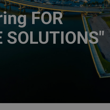
คนไทยได้ประโยชน์
กรกฎาคม
พฤษภาคม
อะไรกับโครงการ
2017
2017
TIEB
ring FOR
23
23
E SOLUTIONS"
ทีมงานวารสารรักษ์
พฤษภาคม
พฤษภาคม
พลังงาน กระทรวง
2017
2017
พลังงาน สัมภาษณ์ผู้
บริหาร J-7
ENGINEERING