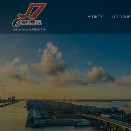
หน้าหลัก
เกี่ยวกับเ
11
รอบรั้ว ข่าวดึกกับ
กรกฎาคม
เทคโนโลยีประหยัด
2017
พลังงาน
11
อีโคเทคลุยอาเซียน ชู
กรกฎาคม
“เครื่องทำน้ำ
2017
ร้อน”แบรนด์ไทย
11