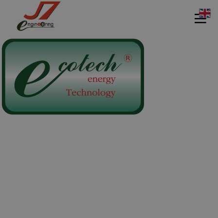
11
11
11
กรกฎาคม
กรกฎาคม
กรกฎาคม
2017
2017
2017
รอบรั้ว ข่าว
รักษ์โลกกับ
HEAT PUMP
ดึกกับ
ฉลากเบอร์ 5
นวัตกรรม
เทคโนโลยี
รักษ์โลก
ประหยัด
11
11
11
พลังงาน
กรกฎาคม
กรกฎาคม
กรกฎาคม
2017
2017
2017
อีโคเทคลุย
นวัตกรรม
มาตรฐาน
อาเซียน ชู
เพื่อสิ่ง
EN255-3 คือ