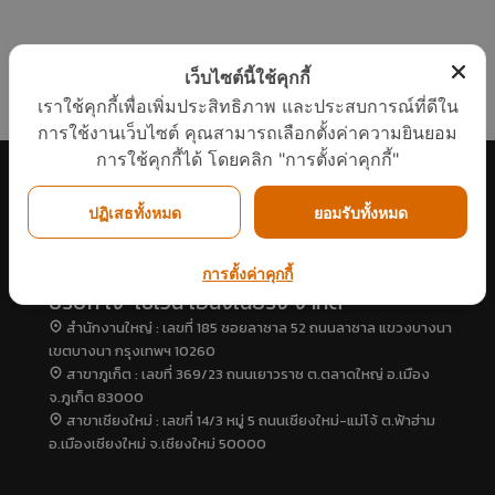
“เครื่องทำน้ำ
แวดล้อมแพง
อะไร
ร้อน”แบรนด์
จริงหรือ
11
11
23
ไทย
กรกฎาคม
กรกฎาคม
พฤษภาคม
เว็บไซต์นี้ใช้คุกกี้
2017
2017
2017
เราใช้คุกกี้เพื่อเพิ่มประสิทธิภาพ และประสบการณ์ที่ดีใน
COP ทั่วไป
คนไทยได้
“อีโคเทค” ขึ้น
การใช้งานเว็บไซต์ คุณสามารถเลือกตั้งค่าความยินยอม
ต่างจาก COP
ประโยชน์
แท่นผู้นำ
FOR
อะไรกับ
เครื่องทำน้ำ
การใช้คุกกี้ได้ โดยคลิก "การตั้งค่าคุกกี้"
TAPPING
โครงการ
ร้อนฮีทปั้ม
23
23
23
(COPT)
TIEB
ก.พลังงาน
อย่างไร
รับรอง
ปฏิเสธทั้งหมด
ยอมรับทั้งหมด
พฤษภาคม
พฤษภาคม
พฤษภาคม
นวัตกรรม
2017
2017
2017
ยินดีต้อนรับผู้
ทีมงานวารสาร
พบนวัตกรรม
บริหารใหม่ภูมิภาค
รักษ์พลังงาน
ประหยัด
การตั้งค่าคุกกี้
เอเชียแปซิฟิก บริษัท
กระทรวง
พลังงาน ในงาน
บริษัท เจ-เซเว่น เอ็นจิเนียริ่ง จำกัด
RHEEM
พลังงาน
ASEAN
สำนักงานใหญ่ : เลขที่ 185 ซอยลาซาล 52 ถนนลาซาล แขวงบางนา
MANUFACTURING
สัมภาษณ์ผู้
SUSTAINABLE
บริหาร J-7
ENERGY
เขตบางนา กรุงเทพฯ 10260
ENGINEERING
WEEK 2017
สาขาภูเก็ต : เลขที่ 369/23 ถนนเยาวราช ต.ตลาดใหญ่ อ.เมือง
จ.ภูเก็ต 83000
สาขาเชียงใหม่ : เลขที่ 14/3 หมู่ 5 ถนนเชียงใหม่-แม่โจ้ ต.ฟ้าฮ่าม
อ.เมืองเชียงใหม่ จ.เชียงใหม่ 50000