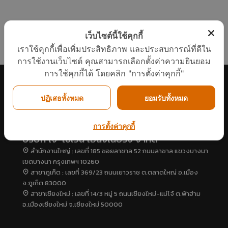
“เครื่องทำน้ำ
แวดล้อมแพง
อะไร
ร้อน”แบรนด์
จริงหรือ
11
11
23
ไทย
กรกฎาคม
กรกฎาคม
พฤษภาคม
เว็บไซต์นี้ใช้คุกกี้
2017
2017
2017
เราใช้คุกกี้เพื่อเพิ่มประสิทธิภาพ และประสบการณ์ที่ดีใน
COP ทั่วไป
คนไทยได้
“อีโคเทค” ขึ้น
การใช้งานเว็บไซต์ คุณสามารถเลือกตั้งค่าความยินยอม
ต่างจาก COP
ประโยชน์
แท่นผู้นำ
FOR
อะไรกับ
เครื่องทำน้ำ
การใช้คุกกี้ได้ โดยคลิก "การตั้งค่าคุกกี้"
TAPPING
โครงการ
ร้อนฮีทปั้ม
23
23
23
(COPT)
TIEB
ก.พลังงาน
อย่างไร
รับรอง
ปฏิเสธทั้งหมด
ยอมรับทั้งหมด
พฤษภาคม
พฤษภาคม
พฤษภาคม
นวัตกรรม
2017
2017
2017
ยินดีต้อนรับผู้
ทีมงานวารสาร
พบนวัตกรรม
บริหารใหม่ภูมิภาค
รักษ์พลังงาน
ประหยัด
การตั้งค่าคุกกี้
เอเชียแปซิฟิก บริษัท
กระทรวง
พลังงาน ในงาน
บริษัท เจ-เซเว่น เอ็นจิเนียริ่ง จำกัด
RHEEM
พลังงาน
ASEAN
สำนักงานใหญ่ : เลขที่ 185 ซอยลาซาล 52 ถนนลาซาล แขวงบางนา
MANUFACTURING
สัมภาษณ์ผู้
SUSTAINABLE
บริหาร J-7
ENERGY
เขตบางนา กรุงเทพฯ 10260
ENGINEERING
WEEK 2017
สาขาภูเก็ต : เลขที่ 369/23 ถนนเยาวราช ต.ตลาดใหญ่ อ.เมือง
จ.ภูเก็ต 83000
สาขาเชียงใหม่ : เลขที่ 14/3 หมู่ 5 ถนนเชียงใหม่-แม่โจ้ ต.ฟ้าฮ่าม
อ.เมืองเชียงใหม่ จ.เชียงใหม่ 50000